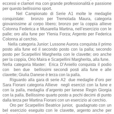
eccessi e clamori ma con grande professionalità e passione
per questo bellissimo sport.
Nel Campionato di Serie A1 molte le medaglie
conquistate: bronzo per Tremolada Maura, categoria
giovanissime al corpo libero; bronzo per la coppia allieve
Colonna Federica e Musarella Martina, nell’esercizio con le
palle; oro alla fune per Ylenia Forza; Argento per Federica
Colonna al cerchio.
Nella categoria Junior: Lussone Aurora conquista il primo
posto alla fune ed il secondo posto con la palla; secondo
posto per Scarpellini Margherita con le clavette; oro anche
per la coppia, Orio Maira e Scarpellini Margherita, alla fune.
Nella categoria Master: Erica D’Aniello conquista il podio
con ben due bellissimi secondi posti alla fune e alle
clavette; Giulia Danese è terza con la palla.
Riguardo alla gara di serie A2 due medaglie d’oro per
Sara Fiorani categoria Allieve negli esercizi con la fune e
con la palla, medaglia d’argento per Ianese Regin Giorgia
con la palla. Bellissimo quarto posto a pochi decimi di punto
dalla terza per Martina Fiorani con un esercizio al cerchio.
Oro per Scarpellini Beatrice junior, guadagnato con un
bel esercizio eseguito con le clavette, argento anche per