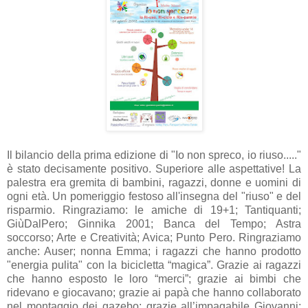
Il bilancio della prima edizione di "Io non spreco, io riuso....."
è stato decisamente positivo. Superiore alle aspettative! La
palestra era gremita di bambini, ragazzi, donne e uomini di
ogni età. Un pomeriggio festoso all'insegna del "riuso" e del
risparmio. Ringraziamo: le amiche di 19+1; Tantiquanti;
GiùDalPero; Ginnika 2001; Banca del Tempo; Astra
soccorso; Arte e Creatività; Avica; Punto Pero. Ringraziamo
anche: Auser; nonna Emma; i ragazzi che hanno prodotto
"energia pulita" con la bicicletta “magica”. Grazie ai ragazzi
che hanno esposto le loro “merci”; grazie ai bimbi che
ridevano e giocavano; grazie ai papà che hanno collaborato
nel montaggio dei gazebo; grazie all’impagabile Giovanni;