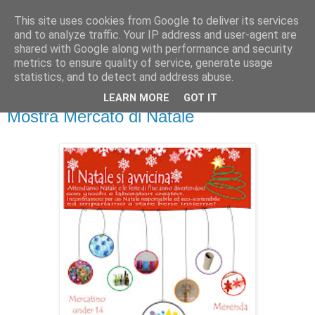
This site uses cookies from Google to deliver its services
and to analyze traffic. Your IP address and user-agent are
shared with Google along with performance and security
metrics to ensure quality of service, generate usage
▼
statistics, and to detect and address abuse.
LEARN MORE
GOT IT
lunedì 26 novembre 2012
Mostra Mercato di Natale