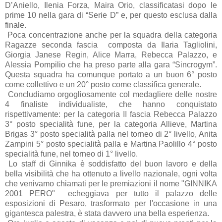
D’Aniello, Ilenia Forza, Maira Orio, classificatasi dopo le
prime 10 nella gara di “Serie D” e, per questo esclusa dalla
finale.
Poca concentrazione anche per la squadra della categoria
Ragazze seconda fascia composta da Ilaria Tagliolini,
Giorgia Janese Regin, Alice Marra, Rebecca Palazzo, e
Alessia Pompilio che ha preso parte alla gara “Sincrogym”.
Questa squadra ha comunque portato a un buon 6° posto
come collettivo e un 20° posto come classifica generale.
Concludiamo orgogliosamente col medagliere delle nostre
4 finaliste individualiste, che hanno conquistato
rispettivamente: per la categoria II fascia Rebecca Palazzo
3° posto specialità fune, per la categoria Allieve, Martina
Brigas 3° posto specialità palla nel torneo di 2° livello, Anita
Zampini 5° posto specialità palla e Martina Paolillo 4° posto
specialità fune, nel torneo di 1° livello.
Lo staff di Ginnika è soddisfatto del buon lavoro e della
bella visibilità che ha ottenuto a livello nazionale, ogni volta
che venivamo chiamati per le premiazioni il nome "GINNIKA
2001 PERO" echeggiava per tutto il palazzo delle
esposizioni di Pesaro, trasformato per l'occasione in una
gigantesca palestra, è stata davvero una bella esperienza.