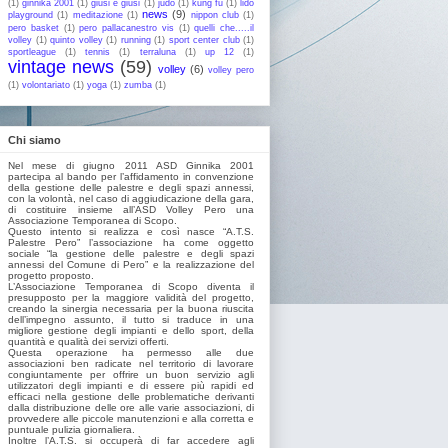
(1)
ginnika 2001
(1)
giusi e giusi
(1)
judo
(1)
kung fu
(1)
lido
news
(9)
playground
(1)
meditazione
(1)
nippon club
(1)
pero basket
(1)
pero pallacanestro vis
(1)
quelli che.....il
volley
(1)
quinto volley
(1)
running
(1)
sport center club
(1)
sportleague
(1)
tennis
(1)
terraluna
(1)
up 12
(1)
vintage news
(59)
volley
(6)
volley pero
(1)
volontariato
(1)
yoga
(1)
zumba
(1)
Chi siamo
Nel mese di giugno 2011 ASD Ginnika 2001
partecipa al bando per l’affidamento in convenzione
della gestione delle palestre e degli spazi annessi,
con la volontà, nel caso di aggiudicazione della gara,
di costituire insieme all’ASD Volley Pero una
Associazione Temporanea di Scopo.
Questo intento si realizza e così nasce “A.T.S.
Palestre Pero” l’associazione ha come oggetto
sociale “la gestione delle palestre e degli spazi
annessi del Comune di Pero” e la realizzazione del
progetto proposto.
L’Associazione Temporanea di Scopo diventa il
presupposto per la maggiore validità del progetto,
creando la sinergia necessaria per la buona riuscita
dell’impegno assunto, il tutto si traduce in una
migliore gestione degli impianti e dello sport, della
quantità e qualità dei servizi offerti.
Questa operazione ha permesso alle due
associazioni ben radicate nel territorio di lavorare
congiuntamente per offrire un buon servizio agli
utilizzatori degli impianti e di essere più rapidi ed
efficaci nella gestione delle problematiche derivanti
dalla distribuzione delle ore alle varie associazioni, di
provvedere alle piccole manutenzioni e alla corretta e
puntuale pulizia giornaliera.
Inoltre l’A.T.S. si occuperà di far accedere agli