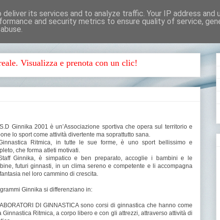
deliver its services and to analyze traffic. Your IP address and
formance and security metrics to ensure quality of service, ge
 abuse.
eale. Visualizza e prenota con un clic!
.S.D Ginnika 2001 è un’Associazione sportiva che opera sul territorio e
one lo sport come attività divertente ma soprattutto sana.
innastica Ritmica, in tutte le sue forme, è uno sport bellissimo e
leto, che forma atleti motivati.
taff Ginnika, è simpatico e ben preparato, accoglie i bambini e le
ine, futuri ginnasti, in un clima sereno e competente e li accompagna
fantasia nel loro cammino di crescita.
ogrammi Ginnika si differenziano in:
 LABORATORI DI GINNASTICA sono corsi di ginnastica che hanno come
 Ginnastica Ritmica, a corpo libero e con gli attrezzi, attraverso attività di