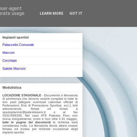
 user-agent
nerate usage
LEARN MORE
GOT IT
Impianti sportivi
Palazzetto Comunale
Marconi
Cerchiate
Salette Marconi
Modulistica
LOCAZIONE STAGIONALE
- Documento e liberatoria
di pertinenza che devono essere compilati in tutte le
loro parti (allegare eventuali calendari ufficiali di
Federazioni, Enti di Promozione Sportiva, ecc.), letti
attentamente, firmati ed inviati a
spazioplanner@palestrepero.it o al fax
0331/586338. Nel caso ATS Palestre Pero non
riceva integralmente, entro e non oltre il 31 maggio,
tutte le pagine dei documenti
la richiesta sarà
considerata nulla. La liberatoria dovrà altresi essere
firmata ed inviata per richieste occasionali degli
impianti sportivi.