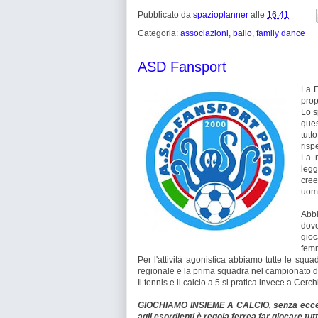
Pubblicato da
spazioplanner
alle
16:41
Categoria:
associazioni
,
ballo
,
family dance
ASD Fansport
La F
prop
Lo s
ques
tutt
risp
La n
leg
cree
uomi
Abbi
dove
gioc
femm
Per l'attività agonistica abbiamo tutte le squad
regionale e la prima squadra nel campionato d
Il tennis e il calcio a 5 si pratica invece a Cerc
GIOCHIAMO INSIEME A CALCIO, senza eccedere
agli esordienti è regola ferrea far giocare tutti