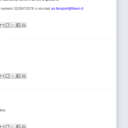
 al numero 3335672079, o via mail
as.fansport@libero.it
s
tivo