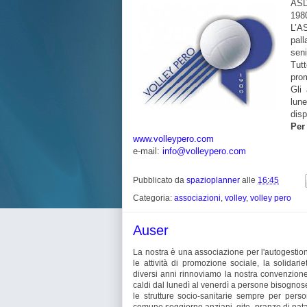
ASD
198
L’AS
pall
seni
Tut
pro
Gli
lune
disp
Per
www.volleypero.com
e-mail:
info@volleypero.com
Pubblicato da
spazioplanner
alle
16:45
Categoria:
associazioni
,
volley
,
volley pero
Auser
La nostra è una associazione per l'autogestione
le attività di promozione sociale, la solidari
diversi anni rinnoviamo la nostra convenzione 
caldi dal lunedì al venerdì a persone bisognos
le strutture socio-sanitarie sempre per per