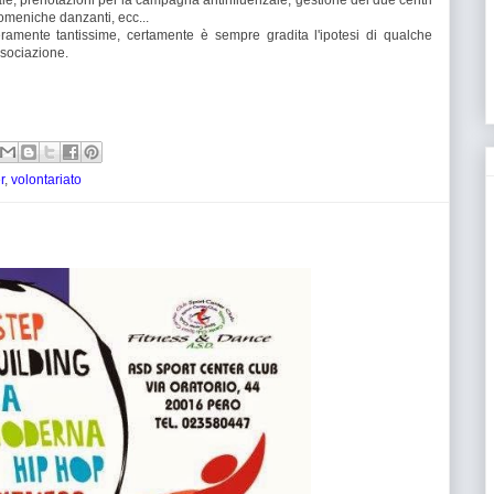
le, prenotazioni per la campagna antinfluenzale, gestione dei due centri
omeniche danzanti, ecc...
ramente tantissime, certamente è sempre gradita l'ipotesi di qualche
ssociazione.
r
,
volontariato