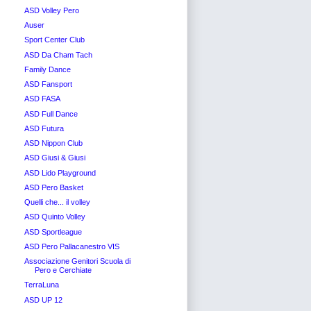
ASD Volley Pero
Auser
Sport Center Club
ASD Da Cham Tach
Family Dance
ASD Fansport
ASD FASA
ASD Full Dance
ASD Futura
ASD Nippon Club
ASD Giusi & Giusi
ASD Lido Playground
ASD Pero Basket
Quelli che... il volley
ASD Quinto Volley
ASD Sportleague
ASD Pero Pallacanestro VIS
Associazione Genitori Scuola di
Pero e Cerchiate
TerraLuna
ASD UP 12