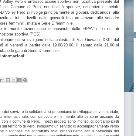
 Volley Pero è un’associazione sportiva non lucrativa presente dal
0 nel Comune di Pero, con finalità sportive, educative e sociali.
D Volley Pero si rivolge principalmente ai giovani, dedicandosi alla
avolo a tutti i livelli: dalle giovanili fino ad arrivare alle squadre
ores femminili, mista e Serie D femminile.
te le manifestazioni sono riconosciute dalla FIPAV e da enti di
mozione sportiva (PGS).
 allenamenti si svolgono nella palestra di Via Giovanni XXIII dal
dì al venerdì a partire dalle 19.00/20.00. Il sabato dalle 21.00 si
utano le gare di Serie D femminile.
 informazioni:
 dei servizi e la solidarietà, ci proponiamo di sviluppare il volontariato,
età internazionale, con particolare riferimento alle persone anziane da
con il comune di Pero, i nostri progetti sono molteplici:
portiamo pasti
e sul territorio di Pero, svolgiamo un servizio di accompagnamento verso
sone bisognose ma soprattutto sole,
organizziamo con il patrocinio del