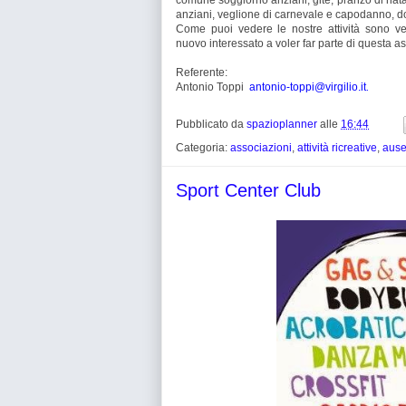
comune soggiorno anziani, gite, pranzo di nata
anziani, veglione di carnevale e capodanno, d
Come puoi vedere le nostre attività sono ve
nuovo interessato a voler far parte di questa a
Referente:
Antonio Toppi
antonio-toppi@virgilio.it
.
Pubblicato da
spazioplanner
alle
16:44
Categoria:
associazioni
,
attività ricreative
,
ause
Sport Center Club