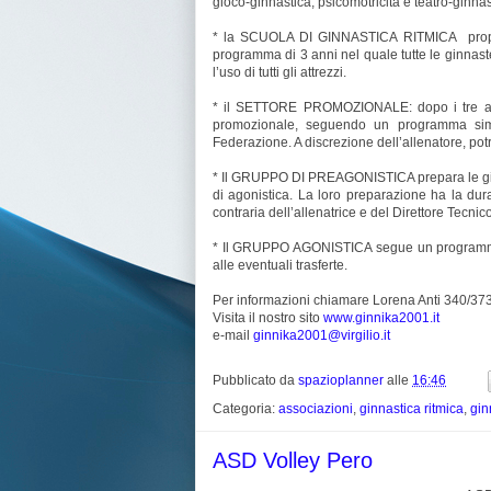
gioco-ginnastica, psicomotricità e teatro-ginnas
* la SCUOLA DI GINNASTICA RITMICA propone
programma di 3 anni nel quale tutte le ginna
l’uso di tutti gli attrezzi.
* il SETTORE PROMOZIONALE: dopo i tre anni
promozionale, seguendo un programma simi
Federazione. A discrezione dell’allenatore, po
* Il GRUPPO DI PREAGONISTICA prepara le ginn
di agonistica. La loro preparazione ha la du
contraria dell’allenatrice e del Direttore Tecnico
* Il GRUPPO AGONISTICA segue un programma d
alle eventuali trasferte.
Per informazioni chiamare Lorena Anti 340/37
Visita il nostro sito
www.ginnika2001.it
e-mail
ginnika2001@virgilio.it
Pubblicato da
spazioplanner
alle
16:46
Categoria:
associazioni
,
ginnastica ritmica
,
gin
ASD Volley Pero