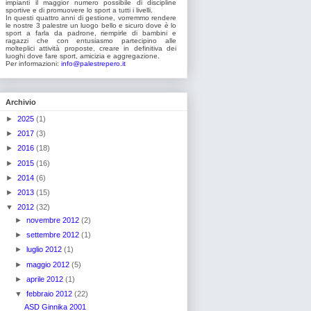
impianti il maggior numero possibile di discipline
sportive e di promuovere lo sport a tutti i livelli.
In questi quattro anni di gestione, vorremmo rendere
le nostre 3 palestre un luogo bello e sicuro dove è lo
sport a farla da padrone, riempirle di bambini e
ragazzi che con entusiasmo partecipino alle
molteplici attività proposte, creare in definitiva dei
luoghi dove fare sport, amicizia e aggregazione.
Per informazioni:
info@palestrepero.it
Archivio
►
2025
(1)
►
2017
(3)
►
2016
(18)
►
2015
(16)
►
2014
(6)
►
2013
(15)
▼
2012
(32)
►
novembre 2012
(2)
►
settembre 2012
(1)
►
luglio 2012
(1)
►
maggio 2012
(5)
►
aprile 2012
(1)
▼
febbraio 2012
(22)
ASD Ginnika 2001