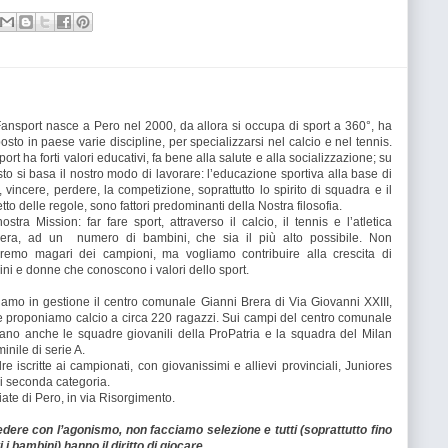
ansport nasce a Pero nel 2000, da allora si occupa di sport a 360°, ha
osto in paese varie discipline, per specializzarsi nel calcio e nel tennis.
port ha forti valori educativi, fa bene alla salute e alla socializzazione; su
to si basa il nostro modo di lavorare: l’educazione sportiva alla base di
o, vincere, perdere, la competizione, soprattutto lo spirito di squadra e il
etto delle regole, sono fattori predominanti della Nostra filosofia.
ostra Mission: far fare sport, attraverso il calcio, il tennis e l’atletica
gera, ad un numero di bambini, che sia il più alto possibile. Non
remo magari dei campioni, ma vogliamo contribuire alla crescita di
ni e donne che conoscono i valori dello sport.
amo in gestione il centro comunale Gianni Brera di Via Giovanni XXIII,
 proponiamo calcio a circa 220 ragazzi. Sui campi del centro comunale
ano anche le squadre giovanili della ProPatria e la squadra del Milan
inile di serie A.
re iscritte ai campionati, con giovanissimi e allievi provinciali, Juniores
i seconda categoria.
hiate di Pero, in via Risorgimento.
 con l’agonismo, non facciamo selezione e tutti (soprattutto fino
 i bambini) hanno il diritto di giocare.