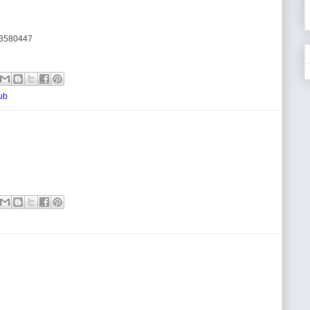
2 3580447
lub