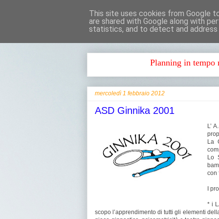
This site uses cookies from Google to 
are shared with Google along with per
statistics, and to detect and address
Planning in tempo r
mercoledì 1 febbraio 2012
ASD Ginnika 2001
L’ A
prop
La G
comp
Lo S
bamb
con 
I pr
* i
scopo l’apprendimento di tutti gli elementi della