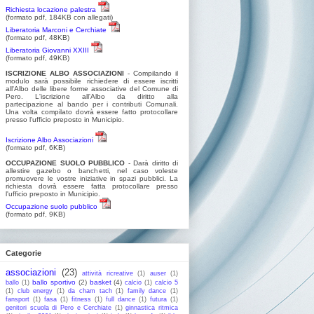
Richiesta locazione palestra
(formato pdf, 184KB con allegati)
Liberatoria Marconi e Cerchiate
(formato pdf, 48KB)
Liberatoria Giovanni XXIII
(formato pdf, 49KB)
ISCRIZIONE ALBO ASSOCIAZIONI
- Compilando il
modulo sarà possibile richiedere di essere iscritti
all'Albo delle libere forme associative del Comune di
Pero. L'iscrizione all'Albo da diritto alla
partecipazione al bando per i contributi Comunali.
Una volta compilato dovrà essere fatto protocollare
presso l'ufficio preposto in Municipio.
Iscrizione Albo Associazioni
(formato pdf, 6KB)
OCCUPAZIONE SUOLO PUBBLICO
- Darà diritto di
allestire gazebo o banchetti, nel caso voleste
promuovere le vostre iniziative in spazi pubblici. La
richiesta dovrà essere fatta protocollare presso
l'ufficio preposto in Municipio.
Occupazione suolo pubblico
(formato pdf, 9KB)
Categorie
associazioni
(23)
attività ricreative
(1)
auser
(1)
ballo sportivo
(2)
basket
(4)
ballo
(1)
calcio
(1)
calcio 5
(1)
club energy
(1)
da cham tach
(1)
family dance
(1)
fansport
(1)
fasa
(1)
fitness
(1)
full dance
(1)
futura
(1)
genitori scuola di Pero e Cerchiate
(1)
ginnastica ritmica