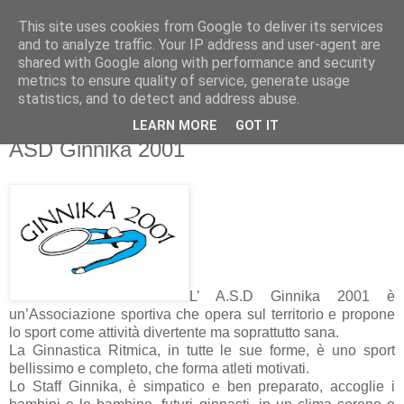
This site uses cookies from Google to deliver its services
and to analyze traffic. Your IP address and user-agent are
shared with Google along with performance and security
metrics to ensure quality of service, generate usage
▼
statistics, and to detect and address abuse.
LEARN MORE
GOT IT
mercoledì 1 febbraio 2012
ASD Ginnika 2001
L’ A.S.D Ginnika 2001 è
un’Associazione sportiva che opera sul territorio e propone
lo sport come attività divertente ma soprattutto sana.
La Ginnastica Ritmica, in tutte le sue forme, è uno sport
bellissimo e completo, che forma atleti motivati.
Lo Staff Ginnika, è simpatico e ben preparato, accoglie i