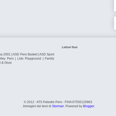
Lettori fissi
ka 2001 | ASD Pero Basket | ASD Sport
ley Pero | Lido Playground | Family
i & Giusi
© 2012 - ATS Palestre Pero - P.IVA 07550120963
. Immagini dei temi di
Storman
. Powered by
Blogger
.