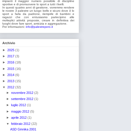
impianti il maggior numero possibile di discipline
sportive e di promuovere lo sport a tutti i livelli.
In questi quattro anni di gestione, vorremmo rendere
le nostre 3 palestre un luogo bello e sicuro dove è lo
sport a farla da padrone, riempirle di bambini e
ragazzi che con entusiasmo partecipino alle
molteplici attività proposte, creare in definitiva dei
luoghi dove fare sport, amicizia e aggregazione.
Per informazioni:
info@palestrepero.it
Archivio
►
2025
(1)
►
2017
(3)
►
2016
(18)
►
2015
(16)
►
2014
(6)
►
2013
(15)
▼
2012
(32)
►
novembre 2012
(2)
►
settembre 2012
(1)
►
luglio 2012
(1)
►
maggio 2012
(5)
►
aprile 2012
(1)
▼
febbraio 2012
(22)
ASD Ginnika 2001