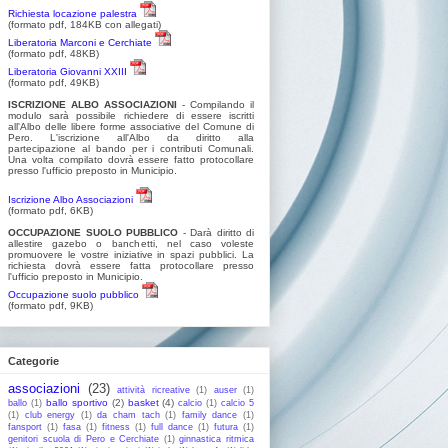
Richiesta locazione palestra
(formato pdf, 184KB con allegati)
Liberatoria Marconi e Cerchiate
(formato pdf, 48KB)
Liberatoria Giovanni XXIII
(formato pdf, 49KB)
ISCRIZIONE ALBO ASSOCIAZIONI
- Compilando il
modulo sarà possibile richiedere di essere iscritti
all'Albo delle libere forme associative del Comune di
Pero. L'iscrizione all'Albo da diritto alla
partecipazione al bando per i contributi Comunali.
Una volta compilato dovrà essere fatto protocollare
presso l'ufficio preposto in Municipio.
Iscrizione Albo Associazioni
(formato pdf, 6KB)
OCCUPAZIONE SUOLO PUBBLICO
- Darà diritto di
allestire gazebo o banchetti, nel caso voleste
promuovere le vostre iniziative in spazi pubblici. La
richiesta dovrà essere fatta protocollare presso
l'ufficio preposto in Municipio.
Occupazione suolo pubblico
(formato pdf, 9KB)
Categorie
associazioni
(23)
attività ricreative
(1)
auser
(1)
ballo sportivo
(2)
basket
(4)
ballo
(1)
calcio
(1)
calcio 5
(1)
club energy
(1)
da cham tach
(1)
family dance
(1)
fansport
(1)
fasa
(1)
fitness
(1)
full dance
(1)
futura
(1)
genitori scuola di Pero e Cerchiate
(1)
ginnastica ritmica