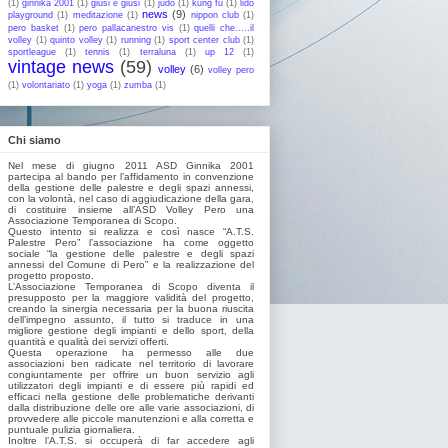
(1)
ginnika 2001
(1)
giusi e giusi
(1)
judo
(1)
kung fu
(1)
lido
news
(9)
playground
(1)
meditazione
(1)
nippon club
(1)
pero basket
(1)
pero pallacanestro vis
(1)
quelli che.....il
volley
(1)
quinto volley
(1)
running
(1)
sport center club
(1)
sportleague
(1)
tennis
(1)
terraluna
(1)
up 12
(1)
vintage news
(59)
volley
(6)
volley pero
(1)
volontariato
(1)
yoga
(1)
zumba
(1)
Chi siamo
Nel mese di giugno 2011 ASD Ginnika 2001
partecipa al bando per l’affidamento in convenzione
della gestione delle palestre e degli spazi annessi,
con la volontà, nel caso di aggiudicazione della gara,
di costituire insieme all’ASD Volley Pero una
Associazione Temporanea di Scopo.
Questo intento si realizza e così nasce “A.T.S.
Palestre Pero” l’associazione ha come oggetto
sociale “la gestione delle palestre e degli spazi
annessi del Comune di Pero” e la realizzazione del
progetto proposto.
L’Associazione Temporanea di Scopo diventa il
presupposto per la maggiore validità del progetto,
creando la sinergia necessaria per la buona riuscita
dell’impegno assunto, il tutto si traduce in una
migliore gestione degli impianti e dello sport, della
quantità e qualità dei servizi offerti.
Questa operazione ha permesso alle due
associazioni ben radicate nel territorio di lavorare
congiuntamente per offrire un buon servizio agli
utilizzatori degli impianti e di essere più rapidi ed
efficaci nella gestione delle problematiche derivanti
dalla distribuzione delle ore alle varie associazioni, di
provvedere alle piccole manutenzioni e alla corretta e
puntuale pulizia giornaliera.
Inoltre l’A.T.S. si occuperà di far accedere agli