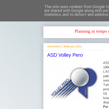
This site uses cookies from Google to 
are shared with Google along with per
statistics, and to detect and address
Planning in tempo r
mercoledì 1 febbraio 2012
ASD Volley Pero
ASD
198
L’AS
pall
seni
Tut
pro
Gli
lune
disp
Per