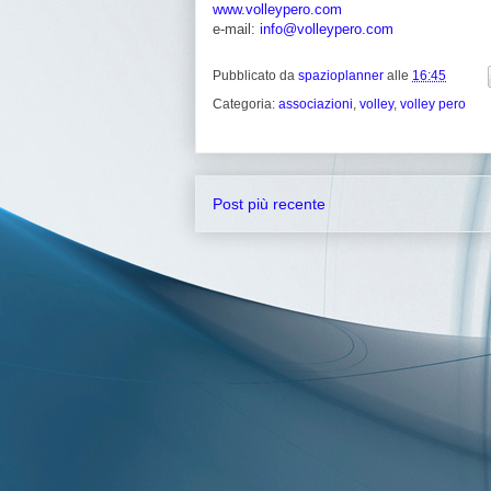
www.volleypero.com
e-mail:
info@volleypero.com
Pubblicato da
spazioplanner
alle
16:45
Categoria:
associazioni
,
volley
,
volley pero
Post più recente