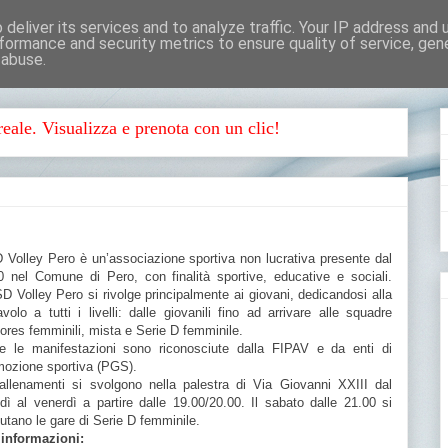
deliver its services and to analyze traffic. Your IP address and
formance and security metrics to ensure quality of service, ge
 abuse.
eale. Visualizza e prenota con un clic!
 Volley Pero è un’associazione sportiva non lucrativa presente dal
0 nel Comune di Pero, con finalità sportive, educative e sociali.
D Volley Pero si rivolge principalmente ai giovani, dedicandosi alla
avolo a tutti i livelli: dalle giovanili fino ad arrivare alle squadre
ores femminili, mista e Serie D femminile.
te le manifestazioni sono riconosciute dalla FIPAV e da enti di
mozione sportiva (PGS).
 allenamenti si svolgono nella palestra di Via Giovanni XXIII dal
dì al venerdì a partire dalle 19.00/20.00. Il sabato dalle 21.00 si
utano le gare di Serie D femminile.
 informazioni: