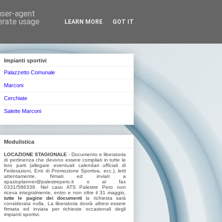
 user-agent
nerate usage
LEARN MORE
GOT IT
Impianti sportivi
Palazzetto Comunale
Marconi
Cerchiate
Salette Marconi
Modulistica
LOCAZIONE STAGIONALE
- Documento e liberatoria
di pertinenza che devono essere compilati in tutte le
loro parti (allegare eventuali calendari ufficiali di
Federazioni, Enti di Promozione Sportiva, ecc.), letti
attentamente, firmati ed inviati a
spazioplanner@palestrepero.it o al fax
0331/586338. Nel caso ATS Palestre Pero non
riceva integralmente, entro e non oltre il 31 maggio,
tutte le pagine dei documenti
la richiesta sarà
considerata nulla. La liberatoria dovrà altresi essere
firmata ed inviata per richieste occasionali degli
impianti sportivi.