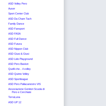
ASD Volley Pero
Auser
Sport Center Club
ASD Da Cham Tach
Family Dance
ASD Fansport
ASD FASA
ASD Full Dance
ASD Futura
ASD Nippon Club
ASD Giusi & Giusi
ASD Lido Playground
ASD Pero Basket
Quelli che... il volley
ASD Quinto Volley
ASD Sportleague
ASD Pero Pallacanestro VIS
Associazione Genitori Scuola di
Pero e Cerchiate
TerraLuna
ASD UP 12